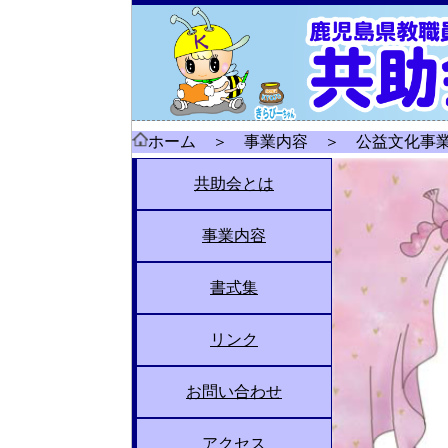
ホーム
＞
事業内容
＞
公益文化事
共助会とは
ト
共
理
共
個
周
事業
ッ
助
事
助
人
辺
共助会とは
ト
共
理
共
個
周
プ
会
長
会
情
の
ッ
助
事
助
人
辺
GoogleMap
アクセス
ペ
の
あ
定
報
地
プ
会
長
会
情
の
事業内容
現
継
保
公
会
地
ー
概
い
款
保
図
ペ
の
あ
定
報
地
職
続
険
益
員
区
ジ
要
さ
等
護
ー
概
い
款
保
図
会
会
事
文
証
活
つ
書式集
会
給
貯
貸
ジ
要
さ
等
護
員
員
業
化
割
動
員
付
金
付
つ
向
向
事
引
異
金
関
関
リンク
互
県
共
リ
け
け
業
動
関
係
係
助
事
助
ン
関
係
組
協
会
ク
お問い合わせ
よ
係
合
ブ
集
く
ロ
あ
GoogleMap
アクセス
グ