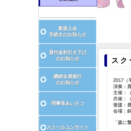
る
質
問
新規入会
手続きのお知らせ
貸付金利引き下げ
のお知らせ
スク
継続会員旅行
2017
のお知らせ
演奏：
主催：
共催：
理事長あいさつ
後援：
会場：
「森に
スクールコンサート