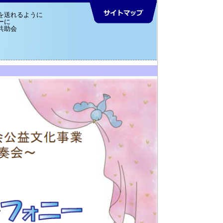
を送れるように
ーに
共助会
互
県
共
リ
お問い合わせ
よ
助
事
助
ン
く
組
協
会
ク
あ
合
ブ
集
る
ロ
質
グ
問