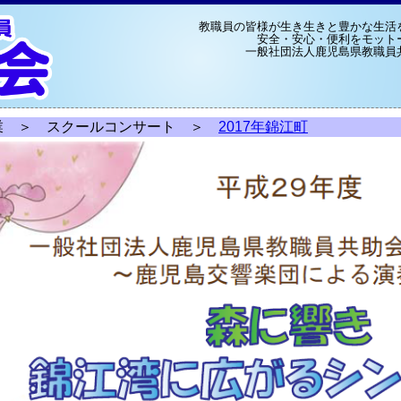
教職員の皆様が生き生きと豊かな生活
安全・安心・便利をモット
一般社団法人鹿児島県教職員
業
＞
スクールコンサート
＞
2017年錦江町
内容
現
継
保
公
会
地
書式集
会
給
貯
貸
リンク
職
続
険
益
員
区
員
付
金
付
会
会
事
文
証
活
異
金
関
関
員
員
業
化
割
動
動
関
係
係
向
向
事
引
関
係
け
け
業
係