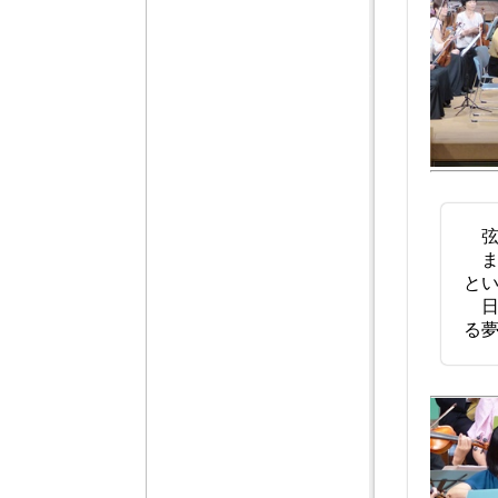
弦
ま
と
日
る