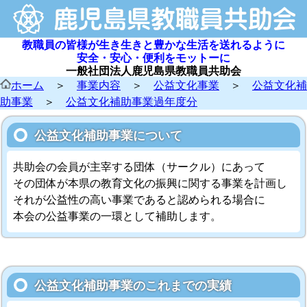
教職員の皆様が生き生きと豊かな生活を送れるように
安全・安心・便利をモットーに
一般社団法人鹿児島県教職員共助会
ホーム
＞
事業内容
＞
公益文化事業
＞
公益文化補
助事業
＞
公益文化補助事業過年度分
公益文化補助事業について
共助会の会員が主宰する団体（サークル）にあって
その団体が本県の教育文化の振興に関する事業を計画し
それが公益性の高い事業であると認められる場合に
本会の公益事業の一環として補助します。
公益文化補助事業のこれまでの実績