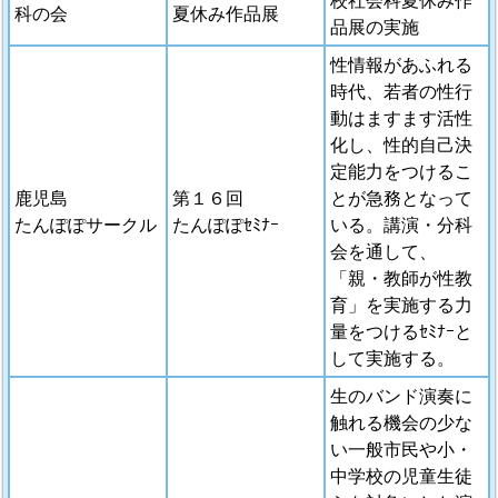
科の会
夏休み作品展
品展の実施
性情報があふれる
時代、若者の性行
動はますます活性
化し、性的自己決
定能力をつけるこ
鹿児島
第１６回
とが急務となって
たんぽぽサークル
たんぽぽｾﾐﾅｰ
いる。講演・分科
会を通して、
「親・教師が性教
育」を実施する力
量をつけるｾﾐﾅｰと
して実施する。
生のバンド演奏に
触れる機会の少な
い一般市民や小・
中学校の児童生徒