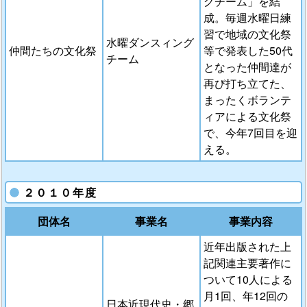
グチーム」を結
成。毎週水曜日練
習で地域の文化祭
水曜ダンスィング
仲間たちの文化祭
等で発表した50代
チーム
となった仲間達が
再び打ち立てた、
まったくボランテ
ィアによる文化祭
で、今年7回目を迎
える。
２０１０年度
団体名
事業名
事業内容
近年出版された上
記関連主要著作に
ついて10人による
月1回、年12回の
日本近現代史・郷