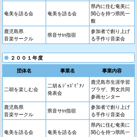
県内に住む奄美に
奄美を語る会
奄美を語る会
関心を持つ県民一
般
鹿児島県
参加者で創り上げ
県音サin指宿
音楽サークル
る手作り音楽会
２００１年度
団体名
事業名
事業内容
鹿児島市生涯学習
二胡＆ｼﾞｬｽﾞﾋﾟｱﾉ
二胡を楽しむ会
プラザ、男女共同
発表会
参画センター
鹿児島県
参加者で創り上げ
県音サin指宿
音楽サークル
る手作り音楽会
県内に住む奄美に
奄美を語る会
奄美を語る会
関心を持つ県民一