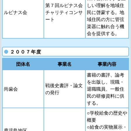
第７回ルピナス会
しい理解を地域住
ルピナス会
チャリティコンサ
民に啓蒙する。地
ート
域住民の方に管弦
楽器に触れ合う機
会を提供する。
２００７年度
団体名
事業名
事業内容
書籍の書評、論考
を出版し、現職・
戦後史書評・論文
尚歯会
退職職員、一般住
の発行
民の研修資料に供
する。
○学校給食の歴史や
概要
○給食の実物展示・
鹿児島地区