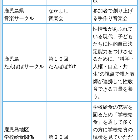
鹿児島県
なかよし
参加者で創り上げ
音楽サークル
音楽会
る手作り音楽会
性情報があふれて
いる現代、子ども
たちに性的自己決
定能力をつけさせ
鹿児島
第１０回
るために、"科学・
たんぽぽサークル
たんぽぽｾﾐﾅｰ
人権・自立・共
生"の視点で親と教
師が連携して性教
育できる力量を養
う。
学校給食の充実を
図るため「学校給
食」を通して多く
鹿児島地区
の方に学校給食の
学校給食関係
第２０回
現状を見ていただ