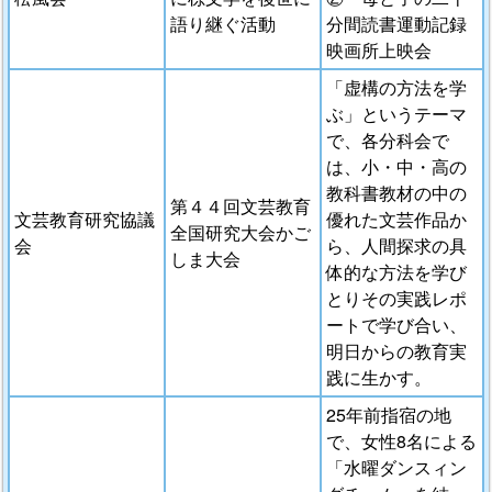
語り継ぐ活動
分間読書運動記録
映画所上映会
「虚構の方法を学
ぶ」というテーマ
で、各分科会で
は、小・中・高の
教科書教材の中の
第４４回文芸教育
文芸教育研究協議
優れた文芸作品か
全国研究大会かご
会
ら、人間探求の具
しま大会
体的な方法を学び
とりその実践レポ
ートで学び合い、
明日からの教育実
践に生かす。
25年前指宿の地
で、女性8名による
「水曜ダンスィン