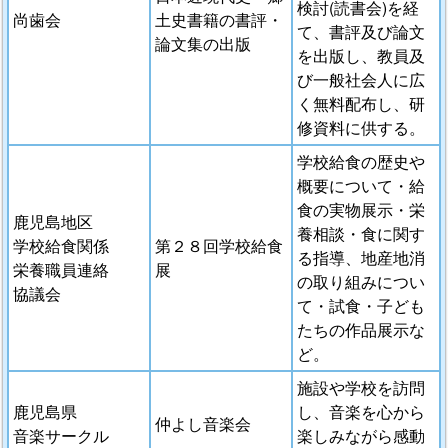
検討(読書会)を経
尚歯会
土史書籍の書評・
て、書評及び論文
論文集の出版
を出版し、教員及
び一般社会人に広
く無料配布し、研
修資料に供する。
学校給食の歴史や
概要について・給
食の実物展示・栄
鹿児島地区
養相談・食に関す
学校給食関係
第２８回学校給食
る指導、地産地消
栄養職員連絡
展
の取り組みについ
協議会
て・試食・子ども
たちの作品展示な
ど。
施設や学校を訪問
鹿児島県
し、音楽を心から
仲よし音楽会
音楽サークル
楽しみながら感動