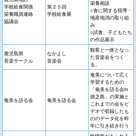
栄養相談
学校給食関係
第２５回
○食に関する指導・
栄養職員連絡
学校給食展
地産地消の取り組
協議会
み
○試食、子どもたち
の作品展示
観客と一体となっ
鹿児島県
なかよし
た音楽会をつく
音楽サークル
音楽会
る。
奄美について広く
学習するための
「奄美を語る会in
徳之島」の実施と
奄美を語る会
奄美を語る会
これまでの会をビ
デオで収録したも
ののデータ化を昨
年に引き続き行う
性情報があふれる