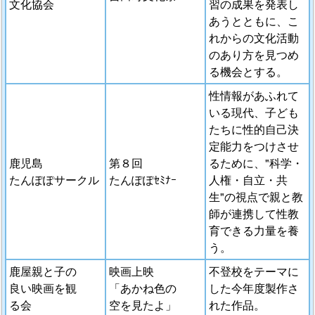
文化協会
習の成果を発表し
あうとともに、こ
れからの文化活動
のあり方を見つめ
る機会とする。
性情報があふれて
いる現代、子ども
たちに性的自己決
定能力をつけさせ
鹿児島
第８回
るために、"科学・
たんぽぽサークル
たんぽぽｾﾐﾅｰ
人権・自立・共
生"の視点で親と教
師が連携して性教
育できる力量を養
う。
鹿屋親と子の
映画上映
不登校をテーマに
良い映画を観
「あかね色の
した今年度製作さ
る会
空を見たよ」
れた作品。