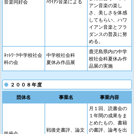
ﾊﾜｲｱﾝ音楽による
音楽同好会
アン音楽の楽し
さ、美しさを体感
してもらい、ハワ
イアン音楽とフラ
ダンスの普及に努
める。
鹿児島県内の中学
ﾈｯﾄﾜｰｸ中学校社会
中学校社会科
校社会科夏休み作
科の会
夏休み作品展
品展の実施
２００８年度
団体名
事業名
事業内容
月１回、読書会の
１年間の成果をま
とめたもの、書籍
戦後史書評、論文
の書評、論考を出
尚歯会