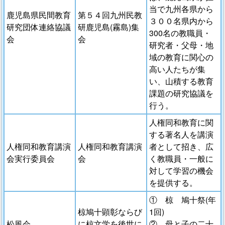
当で九州各県から
鹿児島県民間教育
第５４回九州民教
３００名県内から
研究団体連絡協議
研鹿児島(霧島)集
300名の教職員・
会
会
研究者・父母・地
域の教育に関心の
高い人たちが集
い、山積する教育
課題の研究協議を
行う。
人権同和教育に関
する著名人を講演
人権同和教育講演
人権同和教育講演
者として招き、広
会実行委員会
会
く教職員・一般に
対して学習の機会
を提供する。
① 椋 鳩十祭(年
椋鳩十顕彰ならび
1回)
松風会
に椋文学を後世に
② 母と子の二十