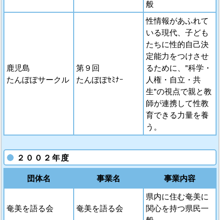
般
性情報があふれて
いる現代、子ども
たちに性的自己決
定能力をつけさせ
鹿児島
第９回
るために、"科学・
たんぽぽサークル
たんぽぽｾﾐﾅｰ
人権・自立・共
生"の視点で親と教
師が連携して性教
育できる力量を養
う。
２００２年度
団体名
事業名
事業内容
県内に住む奄美に
奄美を語る会
奄美を語る会
関心を持つ県民一
般