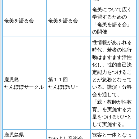
奄美について広く
学習するための
奄美を語る会
奄美を語る会
「奄美を語る会」
の開催
性情報があふれる
時代、若者の性行
動はますます活性
化し、性的自己決
定能力をつけるこ
鹿児島
第１１回
とが急務となって
たんぽぽサークル
たんぽぽｾﾐﾅｰ
いる。講演・分科
会を通して、
「親・教師が性教
育」を実施する力
量をつけるｾﾐﾅｰと
して実施する。
鹿児島県
観客と一体となっ
なかよし音楽会