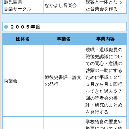
鹿児島県
観客と一体となっ
なかよし音楽会
音楽サークル
た音楽会を作る
２００５年度
団体名
事業名
事業内容
現職・退職職員の
戦後史認識につい
ての関心・意識の
啓蒙の一助にする
戦後史書評・論文
ために平成１２年
尚歯会
の発行
５月から月１回行
ってきた過去５７
回の読者会の書
評・研究のまとめ
を発行する。
学校給食の歴史や
概要について・給