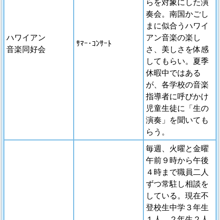
らを対象にした演
奏会。南国かごし
まに似合うハワイ
ハワイアン
アン音楽の楽し
ｻﾏｰ･ｺﾝｻｰﾄ
音楽同好会
さ、美しさを体感
してもらい。夏季
休暇中ではある
が、各学校の音楽
指導者に呼びかけ
児童生徒に「生の
演奏」を聞いても
らう。
毎週、火曜と金曜
午前９時から午後
４時まで職員二人
ずつ常駐し相談を
している。現在不
登校生中学３年生
１人、２年生２人