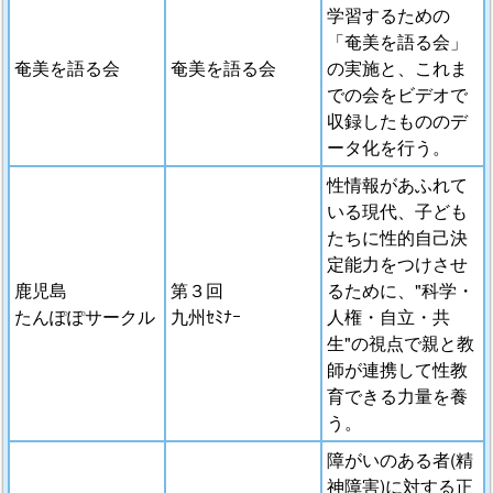
学習するための
「奄美を語る会」
奄美を語る会
奄美を語る会
の実施と、これま
での会をビデオで
収録したもののデ
ータ化を行う。
性情報があふれて
いる現代、子ども
たちに性的自己決
定能力をつけさせ
鹿児島
第３回
るために、"科学・
たんぽぽサークル
九州ｾﾐﾅｰ
人権・自立・共
生"の視点で親と教
師が連携して性教
育できる力量を養
う。
障がいのある者(精
神障害)に対する正