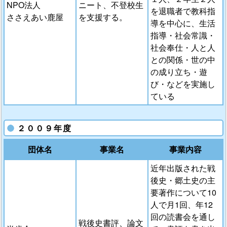
NPO法人
ニート、不登校生
を退職者で教科指
ささえあい鹿屋
を支援する。
導を中心に、生活
指導・社会常識・
社会奉仕・人と人
との関係・世の中
の成り立ち・遊
び・などを実施し
ている
２００９年度
団体名
事業名
事業内容
近年出版された戦
後史・郷土史の主
要著作について10
人で月1回、年12
回の読書会を通し
戦後史書評、論文