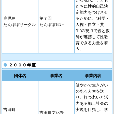
たちに性的自己決
定能力をつけさせ
鹿児島
第７回
るために、"科学・
たんぽぽサークル
たんぽぽｾﾐﾅｰ
人権・自立・共
生"の視点で親と教
師が連携して性教
育できる力量を養
う。
２０００年度
団体名
事業名
事業内容
健やかで生きがい
のある人生を送
り、打つ老いと活
力ある郷土社会の
吉田町
実現を目指し、学
吉田町文化祭