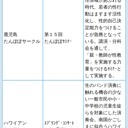
時代、若者の性行
動はますます活性
化し、性的自己決
定能力をつけるこ
鹿児島
第１５回
とが急務となって
たんぽぽサークル
たんぽぽｾﾐﾅｰ
いる。講演・分科
会を通して、
「親・教師が性教
育」を実施する力
量をつけるｾﾐﾅｰと
して実施する。
生のバンド演奏に
触れる機会の少な
い一般市民や小・
中学校の児童生徒
らを対象にした演
奏会。南国かごし
ハワイアン
ｽﾌﾟﾘﾝｸﾞ･ｺﾝｻｰﾄ
まに似合うハワイ