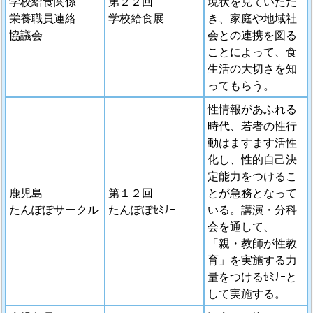
学校給食関係
第２２回
現状を見ていただ
栄養職員連絡
学校給食展
き、家庭や地域社
協議会
会との連携を図る
ことによって、食
生活の大切さを知
ってもらう。
性情報があふれる
時代、若者の性行
動はますます活性
化し、性的自己決
定能力をつけるこ
鹿児島
第１２回
とが急務となって
たんぽぽサークル
たんぽぽｾﾐﾅｰ
いる。講演・分科
会を通して、
「親・教師が性教
育」を実施する力
量をつけるｾﾐﾅｰと
して実施する。