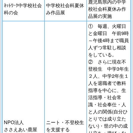
鹿児島県内の中学
ﾈｯﾄﾜｰｸ中学校社会
中学校社会科夏休
校社会科夏休み作
科の会
み作品展
品展の実施
① 毎週、火曜日
と金曜日 午前9時
～午後4時まで職員
人ずつ常駐し相談
をしている。
② さらに現在不
登校生 中学3年生
２人、中学2年生１
人を退職者で教科
指導を中心に、生
活指導・社会常
識・社会奉仕・人
と人の関係(自分ひ
とりでは成り立た
NPO法人
ニート・不登校生
ない)・世の中の成
ささえあい鹿屋
を支援する
り立ち・遊び・な