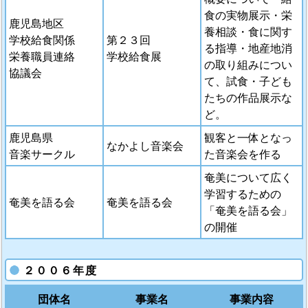
食の実物展示・栄
鹿児島地区
養相談・食に関す
学校給食関係
第２３回
る指導・地産地消
栄養職員連絡
学校給食展
の取り組みについ
協議会
て、試食・子ども
たちの作品展示な
ど。
鹿児島県
観客と一体となっ
なかよし音楽会
音楽サークル
た音楽会を作る
奄美について広く
学習するための
奄美を語る会
奄美を語る会
「奄美を語る会」
の開催
２００６年度
団体名
事業名
事業内容