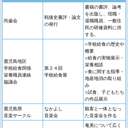
書籍の書評、論考
を出版し、現職・
戦後史書評・論文
尚歯会
退職職員、一般住
の発行
民の研修資料に供
する。
○学校給食の歴史や
概要
○給食の実物展示・
鹿児島地区
栄養相談
学校給食関係
第２４回
○食に関する指導・
栄養職員連絡
学校給食展
地産地消の取り組
協議会
み
○試食、子どもたち
の作品展示
鹿児島県
なかよし
観客と一体となっ
音楽サークル
音楽会
た音楽会を作る
奄美について広く